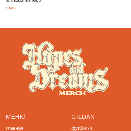
H400 HAMMER/ЧЁРНЫЙ
642
1 490
₽
890
МЕНЮ
GILDAN
главная
футболки