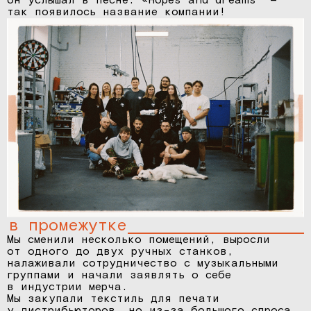
он услышал в песне: «Hopes and dreams" —
так появилось название компании!
в промежутке
Мы сменили несколько помещений, выросли
от одного до двух ручных станков,
налаживали сотрудничество с музыкальными
группами и начали заявлять о себе
в индустрии мерча.
Мы закупали текстиль для печати
у дистрибьюторов, но из-за большого спроса