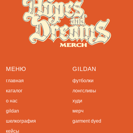
МЕНЮ
GILDAN
главная
футболки
каталог
лонгсливы
о нас
худи
gildan
мерч
шелкография
garment dyed
кейсы