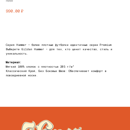
H000
990,00
₽
в корзину
Серия Hammer – более плотные футболки идентичные серии Premium
Выберите Gildan Hammer - для тех, кто ценит качество, стиль и
уникальность.
Материал:
Мягкий 100% хлопок с плотностью 203 г/м²
Классический Крой, Без Боковых Швов: Обеспечивает комфорт в
повседневной носке.