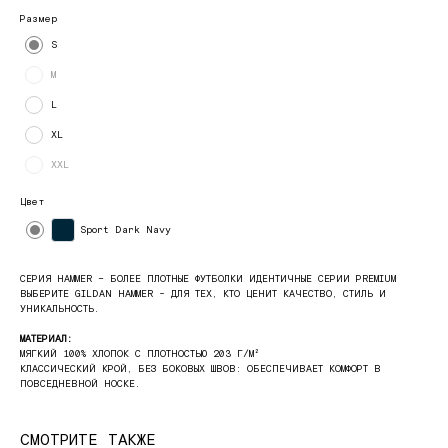
Размер
S
M
L
XL
XXL
Цвет
Sport Dark Navy
СЕРИЯ HAMMER – БОЛЕЕ ПЛОТНЫЕ ФУТБОЛКИ ИДЕНТИЧНЫЕ СЕРИИ PREMIUM
ВЫБЕРИТЕ GILDAN HAMMER - ДЛЯ ТЕХ, КТО ЦЕНИТ КАЧЕСТВО, СТИЛЬ И
УНИКАЛЬНОСТЬ.
МАТЕРИАЛ:
МЯГКИЙ 100% ХЛОПОК С ПЛОТНОСТЬЮ 203 Г/М²
КЛАССИЧЕСКИЙ КРОЙ, БЕЗ БОКОВЫХ ШВОВ: ОБЕСПЕЧИВАЕТ КОМФОРТ В
ПОВСЕДНЕВНОЙ НОСКЕ.
СМОТРИТЕ ТАКЖЕ