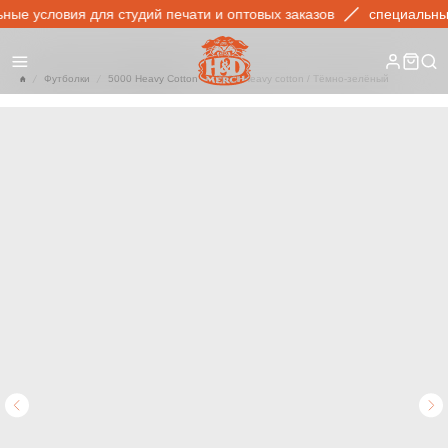
ые условия для студий печати и оптовых заказов
специальные 
Футболки
5000 Heavy Cotton
5000 Heavy cotton / Тёмно-зелёный