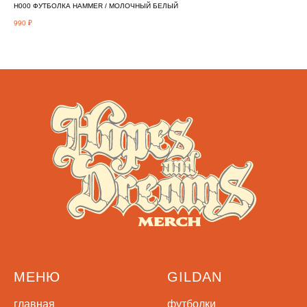
H000 ФУТБОЛКА HAMMER / МОЛОЧНЫЙ БЕЛЫЙ
650
990
₽
890
МЕНЮ
GILDAN
главная
футболки