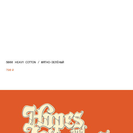
5000 HEAVY COTTON / МЯТНО-ЗЕЛЁНЫЙ
H00
790
₽
990