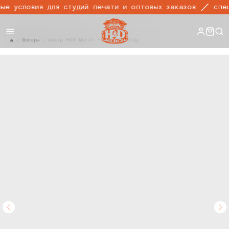
е условия для студий печати и оптовых заказов
спец
Шоперы
Шопер H&D Merch - Classic Logo / Natural